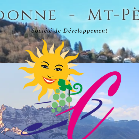
onne - Mt-Pè
Société de Développement